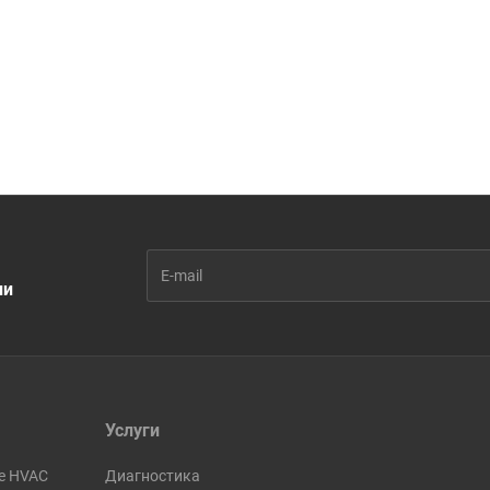
ии
Услуги
е HVAC
Диагностика