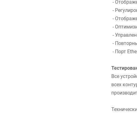
- Отображе
- Регулиро
- Отображе
- Оптимизи
- Управлен
- Повторны
- Порт Eth
Тестирова
Все устрой
всех конту
производит
Технически