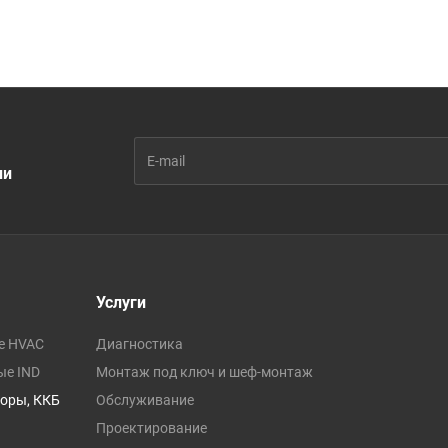
ии
Услуги
е HVAC
Диагностика
ые IND
Монтаж под ключ и шеф-монтаж
оры, ККБ
Обслуживание
Проектирование