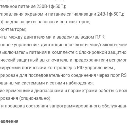
тельное питание 230В-1ф-50Гц;
управления экраном и питание сигнализации 24В-1ф-50Гц;
 фаз для защиты насосов и вентиляторов;
контакторы;
щиты между двигателями и вводом/выводом ПЛК;
ионное управление: дистанционное включение/выключение
выключатель питания в комплекте с блокировкой защитно
ический защитный выключатель и предохранители вспомог
ируемый логический контроллер с PID-управлением ,
рирован для последовательного соединения через порт RS 
ованными системами и сетями наблюдения;
ние временными диапазонами и параметрами работы с во
рования (опционально);
ь и проверка состояния запрограммированного обслуживан
равления