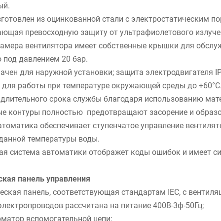
ый.
зготовлен из оцинкованной стали с электростатическим 
ающая превосходную защиту от ультрафиолетового излуче
камера вентилятора имеет собственные крышки для обслуж
 под давлением 20 бар.
ачен для наружной установки; защита электродвигателя IP
 для работы при температуре окружающей среды до +60°C
я длительного срока службы благодаря использованию мат
ые контуры полностью предотвращают засорение и образо
атоматика обеспечивает ступенчатое управление вентиля
аданной температуры воды.
ая система автоматики отображет коды ошибок и имеет си
ская панель управления
еская панель, соответствующая стандартам IEC, с вентиля
электропроводов рассчитана на питание 400В-3ф-50Гц;
рматор вспомогательной цепи;