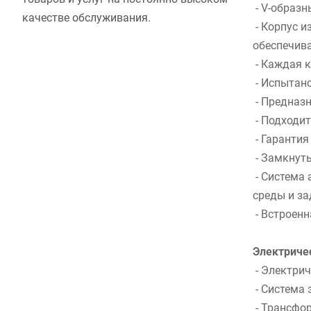
- V-образн
качестве обслуживания.
- Корпус и
обеспечив
- Каждая 
- Испытано
- Предназн
- Подходит
- Гаранти
- Замкнут
- Система 
среды и з
- Встроенн
Электриче
- Электрич
- Система 
- Трансфо