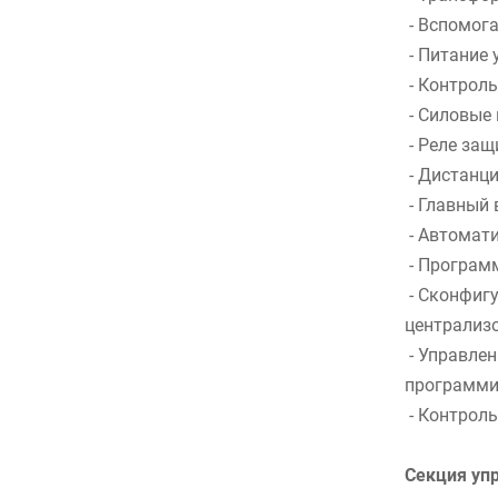
- Вспомога
- Питание 
- Контроль
- Силовые 
- Реле за
- Дистанц
- Главный 
- Автомат
- Программ
- Сконфигу
централиз
- Управле
программи
- Контрол
Секция уп