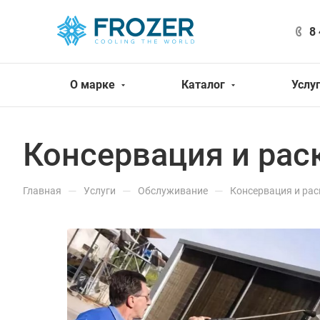
8
О марке
Каталог
Услу
Консервация и рас
—
—
—
Главная
Услуги
Обслуживание
Консервация и ра